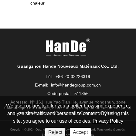
chaleur
Guangzhou Hande Nouveaux Matériaux Co., Ltd.
Tél:
+86-20-32226319
E-mail:
info@handegroup.com.cn
Code postal:
511356
Adresse:
N° 161, rue Yao Tian He, avenue Yongshun, zone
We use cookies to offer you a better browsing experience,
économique de Yonghe, district de développement économique et
technologique de Guangzhou, Guangzhou Chine
analyze site traffic and personalize content. By using this
site, you agree to our use of cookies.
Privacy Policy
Copyright © 2024 Guangzhou Hande New Materials Co., Ltd. Tous droits réservés.
Reject
Accept
Sitemap
RSS
XML
Privacy Policy